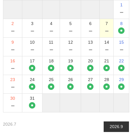
1
－
2
3
4
5
6
7
8
－
－
－
－
－
－
9
10
11
12
13
14
15
－
－
－
－
－
－
－
16
17
18
19
20
21
22
－
23
24
25
26
27
28
29
－
30
31
－
2026.7
2026.9